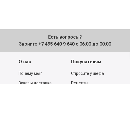
Есть вопросы?
Звоните
+7 495 640 9 640
с 06:00 до 00:00
О нас
Покупателям
Почему мы?
Спросите у шефа
Заказ и доставка
Рецепты
Легкий возврат
Тест-драйвы
Отзывы
Действующие акции
Поставщикам
Программа
лояльности
Новости
Бизнесу