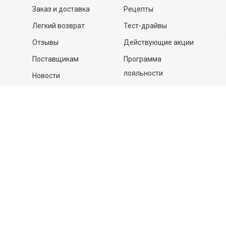
Заказ и доставка
Рецепты
Легкий возврат
Тест-драйвы
Отзывы
Действующие акции
Поставщикам
Программа
лояльности
Новости
Бизнесу
Гастрономы и устричные
бары
Вакансии
Контакты
Контакты
140053,
Котельники г, Московская обл.
,
Силикат мкр, строение № 4, Пом/Ком 2/6
ООО «Д-Снаб»
+7 495 640 9 640
06:00 - 00:00
Обратный звонок
Обратная связь