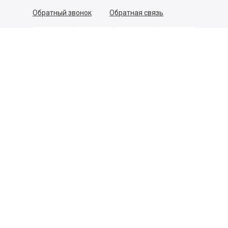
Обратный звонок
Обратная связь
Пользовательское соглашение
Политика конфиденциальности
Согласие на обработку персональных данных
©
2026
Деликатеска.ру — интернет-магазин продуктов. Все
права защищены