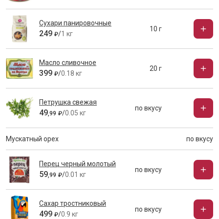
Сухари панировочные
10 г
249
/
1 кг
₽
Масло сливочное
20 г
399
/
0.18 кг
₽
Петрушка свежая
по вкусу
49
/
0.05 кг
,
99
₽
Мускатный орех
по вкусу
Перец черный молотый
по вкусу
59
/
0.01 кг
,
99
₽
Сахар тростниковый
по вкусу
499
/
0.9 кг
₽