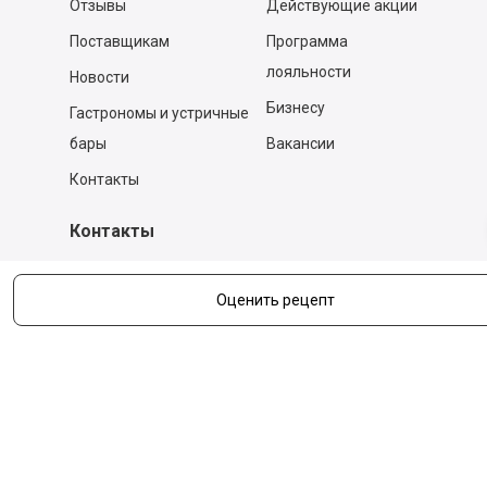
Отзывы
Действующие акции
Поставщикам
Программа
лояльности
Новости
Бизнесу
Гастрономы и устричные
бары
Вакансии
Контакты
Контакты
140053,
Котельники г, Московская обл.
,
Силикат мкр, строение № 4, Пом/Ком 2/6
Оценить рецепт
ООО «Д-Снаб»
+7 495 640 9 640
06:00 - 00:00
Обратный звонок
Обратная связь