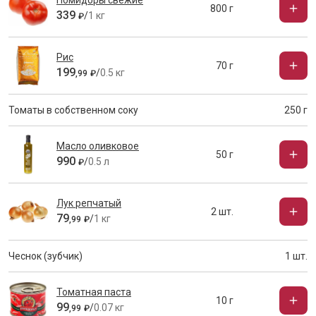
Помидоры свежие
800 г
339
/
1 кг
₽
Рис
70 г
199
/
0.5 кг
,
99
₽
Томаты в собственном соку
250 г
Масло оливковое
50 г
990
/
0.5 л
₽
Лук репчатый
2 шт.
79
/
1 кг
,
99
₽
Чеснок (зубчик)
1 шт.
Томатная паста
10 г
99
/
0.07 кг
,
99
₽