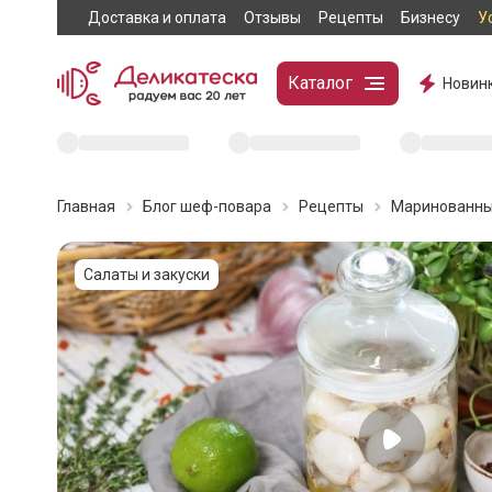
Доставка и оплата
Отзывы
Рецепты
Бизнесу
У
Каталог
Новин
Главная
Блог шеф-повара
Рецепты
Маринованны
Салаты и закуски