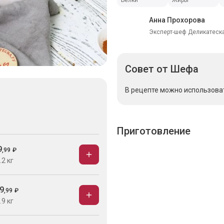
Белки
Жиры
Анна Прохорова
Эксперт-шеф Деликатеска
Совет
от Шефа
В рецепте можно использова
Приготовление
9
,
99
₽
.2 кг
9
,
99
₽
.9 кг