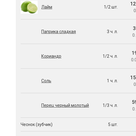
12
Лайм
1/2 шт.
0
3
Паприка сладкая
3 ч. л.
0.
1
Кориандр
1/2 ч. л.
0.
15
Соль
1 ч. л.
0
5
Перец черный молотый
1/3 ч. л.
0.
Чеснок (зубчик)
5 шт.