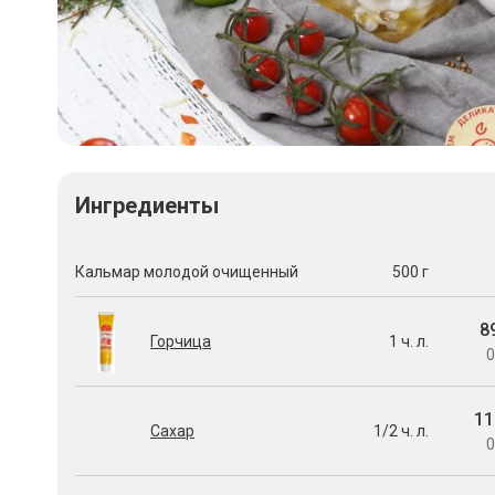
Ингредиенты
Кальмар молодой очищенный
500 г
8
Горчица
1 ч. л.
0
11
Сахар
1/2 ч. л.
0