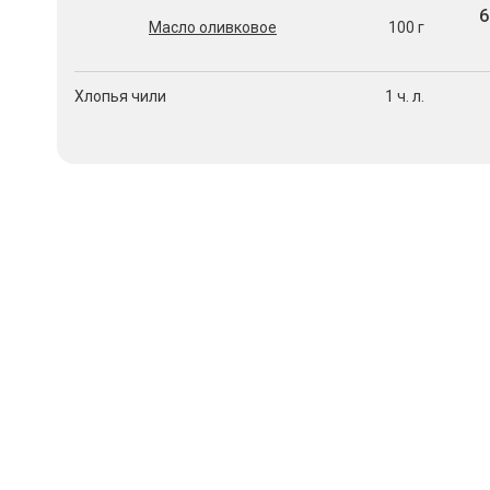
6
Масло оливковое
100 г
Хлопья чили
1 ч. л.