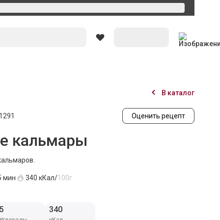
Вход
В каталог
1291
Оценить рецепт
е кальмары
кальмаров.
5 мин
340
кКал/
100г
5
340