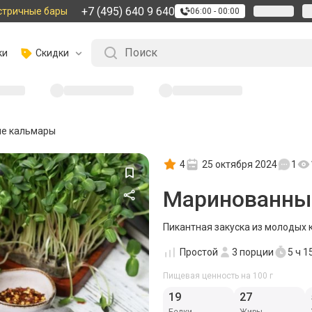
+7 (495) 640 9 640
стричные бары
06:00 - 00:00
ки
Скидки
е кальмары
4
25 октября 2024
1
Маринованны
Пикантная закуска из молодых 
Простой
3
порции
5 ч 1
Пищевая ценность на 100 г
19
27