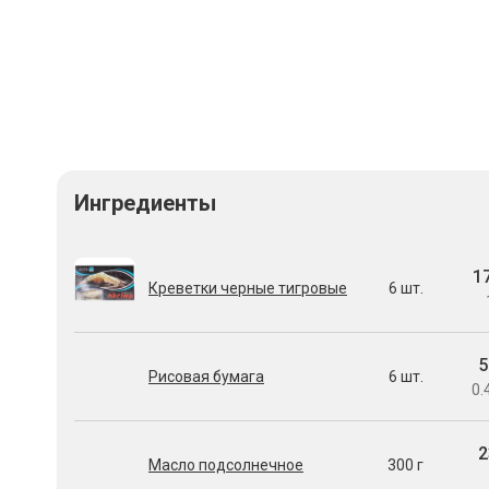
Ингредиенты
1
Креветки черные тигровые
6 шт.
5
Рисовая бумага
6 шт.
0.
2
Масло подсолнечное
300 г