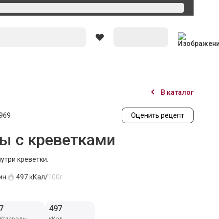
В каталог
969
Оценить рецепт
ы с креветками
утри креветки.
ин
497
кКал/
100г
7
497