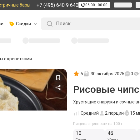
+7 (495) 640 9 640
стричные бары
06:00 - 00:00
ки
Скидки
ы с креветками
5
30 октября 2025
0
Рисовые чипс
Хрустящие снаружи и сочные вн
Средний
2
порции
15 м
Пищевая ценность на 100 г
10
46