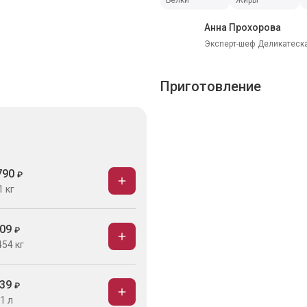
Белки
Жиры
Анна Прохорова
Эксперт-шеф Деликатеска
Приготовление
790
₽
1 кг
09
₽
454 кг
39
₽
1 л