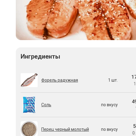
Ингредиенты
1
Форель радужная
1 шт.
1
4
Соль
по вкусу
5
Перец черный молотый
по вкусу
0.