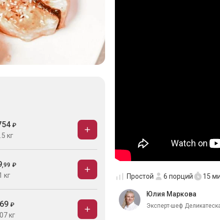
754
₽
.5 кг
9
,
99
₽
1 кг
Простой
6
порций
15 м
Юлия Маркова
69
₽
Эксперт-шеф Деликатеска
07 кг