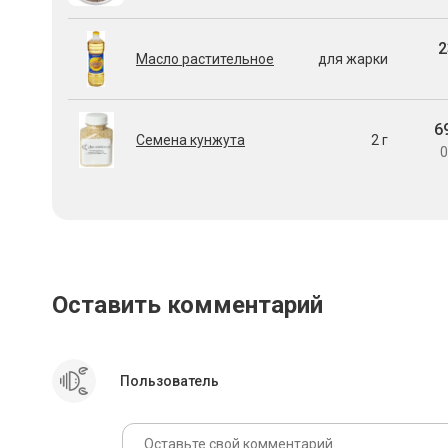
2
Масло растительное
для жарки
6
Семена кунжута
2 г
0
Оставить комментарий
Пользователь