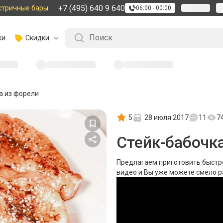
+7 (495) 640 9 640
стричные бары
06:00 - 00:00
ки
Скидки
а из форели
5
28 июля 2017
11
7
Стейк-бабочк
Предлагаем приготовить быстр
видео и Вы уже можете смело р