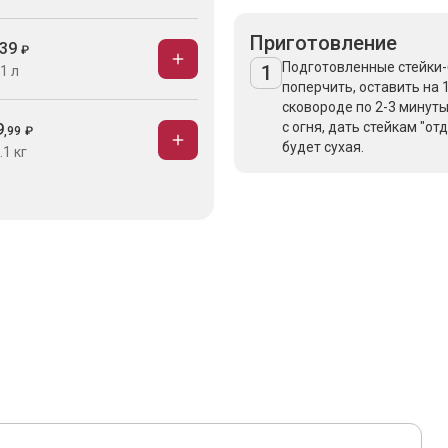
Приготовление
39
₽
Подготовленные стейки-
1
1 л
поперчить, оставить на 
сковороде по 2-3 минуты
с огня, дать стейкам "о
9
,
99
₽
будет сухая.
.1 кг