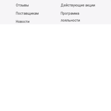
Отзывы
Действующие акции
Поставщикам
Программа
лояльности
Новости
Бизнесу
Гастрономы и устричные
бары
Вакансии
Контакты
Контакты
140053,
Котельники г, Московская обл.
,
Силикат мкр, строение № 4, Пом/Ком 2/6
ООО «Д-Снаб»
+7 495 640 9 640
06:00 - 00:00
Обратный звонок
Обратная связь