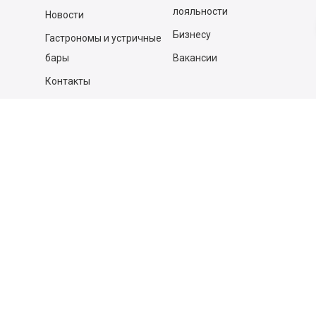
лояльности
Новости
Бизнесу
Гастрономы и устричные
бары
Вакансии
Контакты
Контакты
140053,
Котельники г, Московская обл.
,
Силикат мкр, строение № 4, Пом/Ком 2/6
ООО «Д-Снаб»
+7 495 640 9 640
06:00 - 00:00
Обратный звонок
Обратная связь