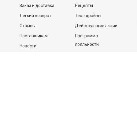
Заказ и доставка
Рецепты
Легкий возврат
Тест-драйвы
Отзывы
Действующие акции
Поставщикам
Программа
лояльности
Новости
Бизнесу
Гастрономы и устричные
бары
Вакансии
Контакты
Контакты
140053,
Котельники г, Московская обл.
,
Силикат мкр, строение № 4, Пом/Ком 2/6
ООО «Д-Снаб»
+7 495 640 9 640
06:00 - 00:00
Обратный звонок
Обратная связь