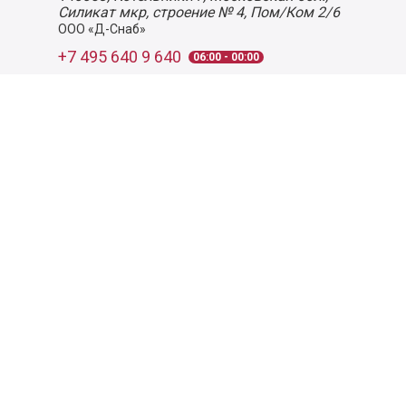
Силикат мкр, строение № 4, Пом/Ком 2/6
ООО «Д-Снаб»
+7 495 640 9 640
06:00 - 00:00
Обратный звонок
Обратная связь
Пользовательское соглашение
Политика конфиденциальности
Согласие на обработку персональных данных
©
2026
Деликатеска.ру — интернет-магазин продуктов. Все