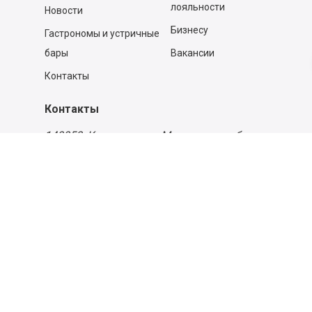
лояльности
Новости
Бизнесу
Гастрономы и устричные
бары
Вакансии
Контакты
Контакты
140053,
Котельники г, Московская обл.
,
Силикат мкр, строение № 4, Пом/Ком 2/6
ООО «Д-Снаб»
+7 495 640 9 640
06:00 - 00:00
Обратный звонок
Обратная связь