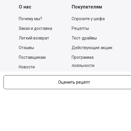
О нас
Покупателям
Почему мы?
Спросите у шефа
Заказ и доставка
Рецепты
Легкий возврат
Тест-драйвы
Отзывы
Действующие акции
Поставщикам
Программа
лояльности
Новости
Бизнесу
Гастрономы и устричные
Оценить рецепт
бары
Вакансии
Контакты
Контакты
140053,
Котельники г, Московская обл.
,
Силикат мкр, строение № 4, Пом/Ком 2/6
ООО «Д-Снаб»