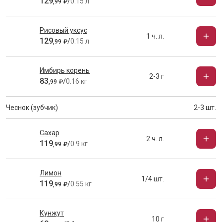
129
/
0.15 л
,
99
₽
Рисовый уксус
1 ч. л.
129
/
0.15 л
,
99
₽
Имбирь корень
2-3 г
83
/
0.16 кг
,
99
₽
Чеснок (зубчик)
2-3 шт.
Сахар
2 ч. л.
119
/
0.9 кг
,
99
₽
Лимон
1/4 шт.
119
/
0.55 кг
,
99
₽
Кунжут
10 г