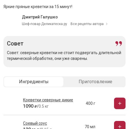
Яркие пряные креветки за 15 минут!
Дмитрий Галушко
Шеф-повар Деликатеска.ру
Все рецепты автора
Совет
Совет: северные креветки не стоит подвергать длительной
термической обработке, они уже сварены.
Ингредиенты
Приготовление
Креветки северные дикие
400 г
1090
/
0.5 кг
₽
Соевый соус
70 мл