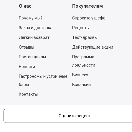
О нас
Покупателям
Почему мы?
Спросите у шефа
Заказ и доставка
Рецепты
Легкий возврат
Тест-драйвы
Отзывы
Действующие акции
Поставщикам
Программа
лояльности
Новости
Бизнесу
Гастрономы и устричные
бары
Вакансии
Контакты
Контакты
Оценить рецепт
140053,
Котельники г, Московская обл.
,
Силикат мкр, строение № 4, Пом/Ком 2/6
ООО «Д-Снаб»