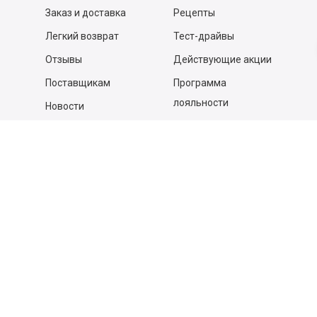
Заказ и доставка
Рецепты
Легкий возврат
Тест-драйвы
Отзывы
Действующие акции
Поставщикам
Программа
лояльности
Новости
Бизнесу
Гастрономы и устричные
бары
Вакансии
Контакты
Контакты
140053,
Котельники г, Московская обл.
,
Силикат мкр, строение № 4, Пом/Ком 2/6
ООО «Д-Снаб»
+7 495 640 9 640
06:00 - 00:00
Обратный звонок
Обратная связь