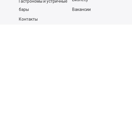
Гастрономы и устричные
бары
Вакансии
Контакты
Контакты
140053,
Котельники г, Московская обл.
,
Силикат мкр, строение № 4, Пом/Ком 2/6
ООО «Д-Снаб»
+7 495 640 9 640
06:00 - 00:00
Обратный звонок
Обратная связь