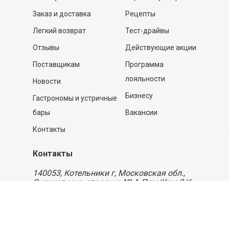
Заказ и доставка
Рецепты
Легкий возврат
Тест-драйвы
Отзывы
Действующие акции
Поставщикам
Программа
лояльности
Новости
Бизнесу
Гастрономы и устричные
бары
Вакансии
Контакты
Контакты
140053,
Котельники г, Московская обл.
,
Силикат мкр, строение № 4, Пом/Ком 2/6
ООО «Д-Снаб»
+7 495 640 9 640
06:00 - 00:00
Обратный звонок
Обратная связь