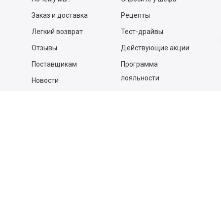
Заказ и доставка
Рецепты
Легкий возврат
Тест-драйвы
Отзывы
Действующие акции
Поставщикам
Программа
лояльности
Новости
Бизнесу
Гастрономы и устричные
бары
Вакансии
Контакты
Контакты
140053,
Котельники г, Московская обл.
,
Силикат мкр, строение № 4, Пом/Ком 2/6
ООО «Д-Снаб»
+7 495 640 9 640
06:00 - 00:00