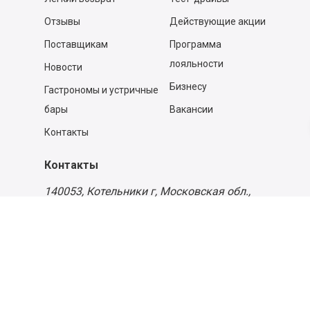
Отзывы
Действующие акции
Поставщикам
Программа
лояльности
Новости
Бизнесу
Гастрономы и устричные
бары
Вакансии
Контакты
Контакты
140053,
Котельники г, Московская обл.
,
Силикат мкр, строение № 4, Пом/Ком 2/6
ООО «Д-Снаб»
+7 495 640 9 640
06:00 - 00:00
Обратный звонок
Обратная связь