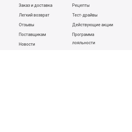
Заказ и доставка
Рецепты
Легкий возврат
Тест-драйвы
Отзывы
Действующие акции
Поставщикам
Программа
лояльности
Новости
Бизнесу
Гастрономы и устричные
бары
Вакансии
Контакты
Контакты
140053,
Котельники г, Московская обл.
,
Силикат мкр, строение № 4, Пом/Ком 2/6
ООО «Д-Снаб»
+7 495 640 9 640
06:00 - 00:00
Обратный звонок
Обратная связь