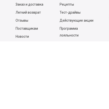
Заказ и доставка
Рецепты
Легкий возврат
Тест-драйвы
Отзывы
Действующие акции
Поставщикам
Программа
лояльности
Новости
Бизнесу
Гастрономы и устричные
бары
Вакансии
Контакты
Контакты
140053,
Котельники г, Московская обл.
,
Силикат мкр, строение № 4, Пом/Ком 2/6
ООО «Д-Снаб»
+7 495 640 9 640
06:00 - 00:00
Обратный звонок
Обратная связь