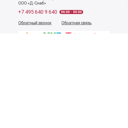
ООО «Д-Снаб»
+7 495 640 9 640
06:00 - 00:00
Обратный звонок
Обратная связь
Пользовательское соглашение
Политика конфиденциальности
Согласие на обработку персональных данных
©
2026
Деликатеска.ру — интернет-магазин продуктов. Все
права защищены