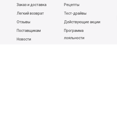
Заказ и доставка
Рецепты
Легкий возврат
Тест-драйвы
Отзывы
Действующие акции
Поставщикам
Программа
лояльности
Новости
Бизнесу
Гастрономы и устричные
бары
Вакансии
Контакты
Контакты
140053,
Котельники г, Московская обл.
,
Силикат мкр, строение № 4, Пом/Ком 2/6
ООО «Д-Снаб»
+7 495 640 9 640
06:00 - 00:00
Обратный звонок
Обратная связь